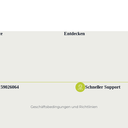
n
ce
Entdecken
Datenschutzerklärung
Widerrufsrecht
AGB
 59026064
Schneller Support
Versand
Impressum
Geschäftsbedingungen und Richtlinien