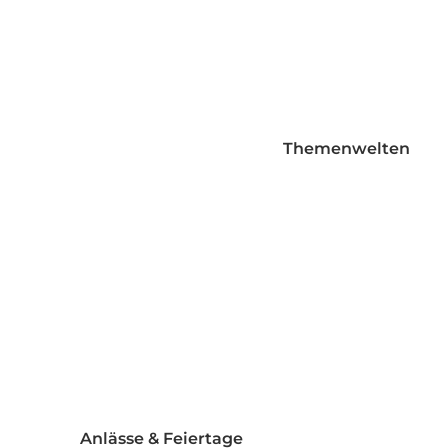
Folienballons mit Standfuß
Girlande Folienballon
Herzen bedruckt
Herzen einfarbig
Themenwelten
Mini Folienballons
Orbz
Runde einfarbige Folienballo
Sitting Ballons
Sonstige Folienballons
Spiegel Ballons
Sterne bedruckt
Sterne einfarbig
Taper
Anlässe & Feiertage