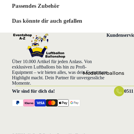
Passendes Zubehör
Geburtstag
Vatertag
Hochzeit
Weihnachte
Das könnte dir auch gefallen
Hochzeitstag
Karneval
Kundenservi
kirchliche Feste
Muttertag
Über 10.000 Artikel für jeden Anlass. Von
Ostern
exklusiven Luftballons bis hin zu Profi-
Silvester
Equipment – wir bieten alles, was dein Event zum
Modellierballons
Highlight macht. Dein Partner für unvergessliche
Valentinstag
Momente.
Wir sind für dich da!
0511
Grüße, Emotionen &
Lebensereignisse
Baby und Geburt
Danke
Gute Besserung