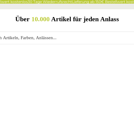
wert kostenlos
30 Tage Wiederrufsrecht
Lieferung ab 150€ Bestellwert koste
Über
10.000
Artikel für jeden Anlass