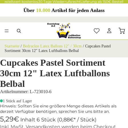
 Bestellwert kostenlos
30 Tage Wiederrufsrecht
Lieferung ab 150€ Bestellwe
Über
10.000
Artikel für jeden Anlass
Startseite
/
Bedruckte Latex Ballons 12" / 30cm
/
Cupcakes Pastel
Sortiment 30cm 12" Latex Luftballons Belbal
Cupcakes Pastel Sortiment
30cm 12" Latex Luftballons
Belbal
Artikelnummer: L-723010-6
1 Stück auf Lager
Hinweis: Sollten Sie eine größere Menge dieses Artikels als
derzeit Verfügbar benötigen, sprechen Sie uns bitte an.
5,29€
Inhalt 6 Stück (0,88€* / Stück)
Inkl. MwSt. Versandkosten werden beim Checkout