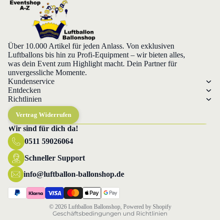
Über 10.000 Artikel für jeden Anlass. Von exklusiven
Luftballons bis hin zu Profi-Equipment – wir bieten alles,
was dein Event zum Highlight macht. Dein Partner für
unvergessliche Momente.
Kundenservice
Entdecken
Richtlinien
Vertrag Widerrufen
Wir sind für dich da!
0511 59026064
Datenschutzerklärung
Widerrufsrecht
Schneller Support
AGB
info@luftballon-ballonshop.de
Versand
Impressum
© 2026
Luftballon Ballonshop
, Powered by Shopify
Geschäftsbedingungen und Richtlinien