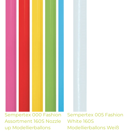
Sempertex 000 Fashion
Sempertex 005 Fashion
Assortment 160S Nozzle
White 160S
up Modellierballons
Modellierballons Weiß