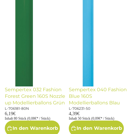
Sempertex 032 Fashion
Sempertex 040 Fashion
Forest Green 160S Nozzle
Blue 160S
up Modellierballons Grün
Modellierballons Blau
L-706181-80N
L-706231-50
6,19€
4,39€
Inhalt 80 Stück (0,08€* / Stück)
Inhalt 50 Stück (0,09€* / Stück)
In den Warenkorb
In den Warenkorb