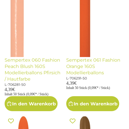
Sempertex 060 Fashion
Sempertex 061 Fashion
Peach Blush 160S
Orange 160S
Modellierballons Pfirsich
Modellierballons
L-706291-50
/ Hautfarbe
4,39€
L-706281-50
Inhalt 50 Stück (0,09€* / Stück)
4,39€
Inhalt 50 Stück (0,09€* / Stück)
In den Warenkorb
In den Warenkorb
Sempertex 061 Fashion Orange
Sempertex 070 Fashion Mocha
160S Nozzle up
160S Nozzle up
Modellierballons
Modellierballons Braun