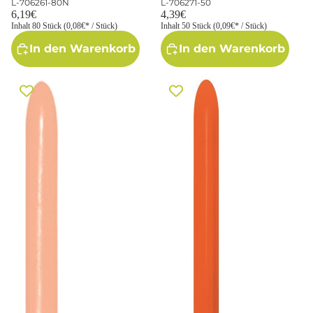
L-706261-80N
L-706271-50
6,19€
4,39€
Inhalt 80 Stück (0,08€* / Stück)
Inhalt 50 Stück (0,09€* / Stück)
In den Warenkorb
In den Warenkorb
Sempertex 060 Fashion Peach
Sempertex 061 Fashion Orange
Blush 160S Modellierballons
160S Modellierballons
Pfirsich / Hautfarbe