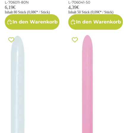
L-706011-80N
L-706041-50
6,19€
4,39€
Inhalt 80 Stück (0,08€* / Stück)
Inhalt 50 Stück (0,09€* / Stück)
In den Warenkorb
In den Warenkorb
Sempertex 005 Fashion White
Sempertex 009 Fashion
160S Nozzle up
Bubblegum Pink 160S Nozzle
Modellierballons Weiß
up Modellierballons