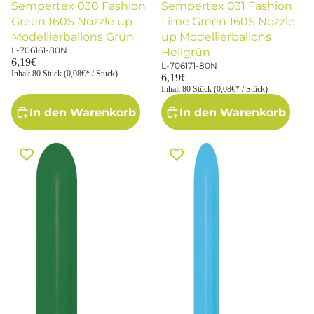
Sempertex 030 Fashion
Sempertex 031 Fashion
Green 160S Nozzle up
Lime Green 160S Nozzle
Modellierballons Grün
up Modellierballons
L-706161-80N
Hellgrün
6,19€
L-706171-80N
Inhalt 80 Stück (0,08€* / Stück)
6,19€
Inhalt 80 Stück (0,08€* / Stück)
In den Warenkorb
In den Warenkorb
Sempertex 032 Fashion Forest
Sempertex 040 Fashion Blue
Green 160S Nozzle up
160S Modellierballons Blau
Modellierballons Grün