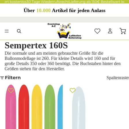
ert kostenlos
30 Tage Wiederrufsrecht
Lieferung ab 150€ Bestellwert kosten
Über
10.000
Artikel für jeden Anlass
Sempertex 160S
Die normale und am meisten gebrauchte Größe für die
Ballonmodellage ist 260. Für kleine Details wird 160 und für
große Details 350 oder 360 benötigt. Die Buchstaben hinter den
Größen stehen für den Hersteller.
Filtern
Spaltenraste
Sempertex 000 Fashion
Sempertex 005 Fashion White
Assortment 160S Nozzle up
160S Modellierballons Weiß
Modellierballons