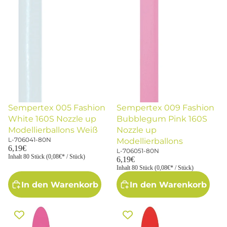
Sempertex 005 Fashion
Sempertex 009 Fashion
White 160S Nozzle up
Bubblegum Pink 160S
Modellierballons Weiß
Nozzle up
L-706041-80N
Modellierballons
6,19€
L-706051-80N
Inhalt 80 Stück (0,08€* / Stück)
6,19€
Inhalt 80 Stück (0,08€* / Stück)
In den Warenkorb
In den Warenkorb
Sempertex 012 Fashion Fuchsia
Sempertex 015 Fashion Red
160S Nozzle up
160S Nozzle up
Modellierballons Magenta
Modellierballons Rot