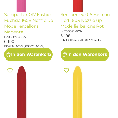
Sempertex 012 Fashion
Sempertex 015 Fashion
Fuchsia 160S Nozzle up
Red 160S Nozzle up
Modellierballons
Modellierballons Rot
L-706091-80N
Magenta
6,19€
L-706071-80N
Inhalt 80 Stück (0,08€* / Stück)
6,19€
Inhalt 80 Stück (0,08€* / Stück)
In den Warenkorb
In den Warenkorb
Sempertex 016 Fashion
Sempertex 020 Fashion Yellow
Imperial Red 160S Nozzle up
160S Nozzle up
Modellierballons Rot
Modellierballons Gelb