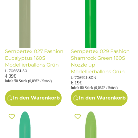
Sempertex 027 Fashion
Sempertex 029 Fashion
Eucalyptus 160S
Shamrock Green 160S
Modellierballons Grün
Nozzle up
L-706651-50
Modellierballons Grün
4,39€
L-706921-80N
Inhalt 50 Stück (0,09€* / Stück)
6,19€
Inhalt 80 Stück (0,08€* / Stück)
In den Warenkorb
In den Warenkorb
Sempertex 030 Fashion Green
Sempertex 031 Fashion Lime
160S Nozzle up
Green 160S Nozzle up
Modellierballons Grün
Modellierballons Hellgrün