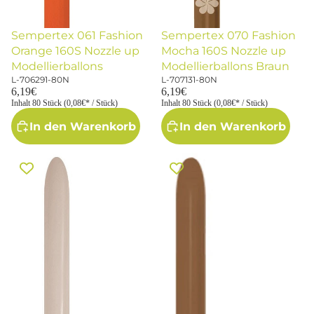
Sempertex 061 Fashion
Sempertex 070 Fashion
Orange 160S Nozzle up
Mocha 160S Nozzle up
Modellierballons
Modellierballons Braun
L-706291-80N
L-707131-80N
6,19€
6,19€
Inhalt 80 Stück (0,08€* / Stück)
Inhalt 80 Stück (0,08€* / Stück)
In den Warenkorb
In den Warenkorb
Sempertex 071 Fashion White
Sempertex 074 Fashion Coffee
Sand 160S Modellierballons
160S Modellierballons Braun
Kaffee