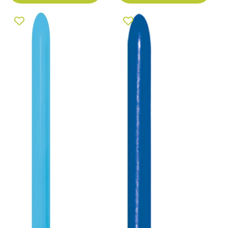
Sempertex 040 Fashion Blue
Sempertex 041 Fashion Royal
160S Nozzle up
Blue 160S Nozzle up
Modellierballons Blau
Modellierballons Blau