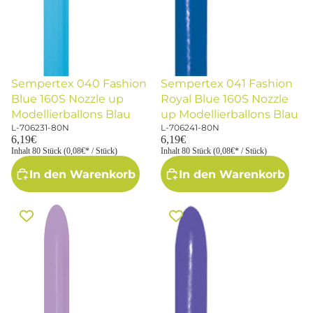
Sempertex 040 Fashion
Sempertex 041 Fashion
Blue 160S Nozzle up
Royal Blue 160S Nozzle
Modellierballons Blau
up Modellierballons Blau
L-706231-80N
L-706241-80N
6,19€
6,19€
Inhalt 80 Stück (0,08€* / Stück)
Inhalt 80 Stück (0,08€* / Stück)
In den Warenkorb
In den Warenkorb
Sempertex 050 Fashion Lilac
Sempertex 051 Fashion Violet
160S Nozzle up
160S Modellierballons Lila
Modellierballons Lila