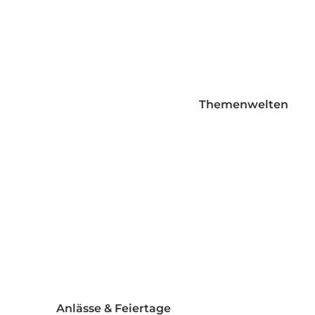
Folienballons mit Standfuß
Girlande Folienballon
Herzen bedruckt
Herzen einfarbig
Themenwelten
Mini Folienballons
Orbz
Runde einfarbige Folienballo
Sitting Ballons
Sonstige Folienballons
Spiegel Ballons
Sterne bedruckt
Sterne einfarbig
Taper
Anlässe & Feiertage