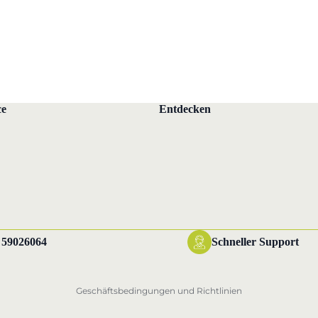
n
ce
Entdecken
Datenschutzerklärung
Widerrufsrecht
AGB
 59026064
Schneller Support
Versand
Impressum
Geschäftsbedingungen und Richtlinien