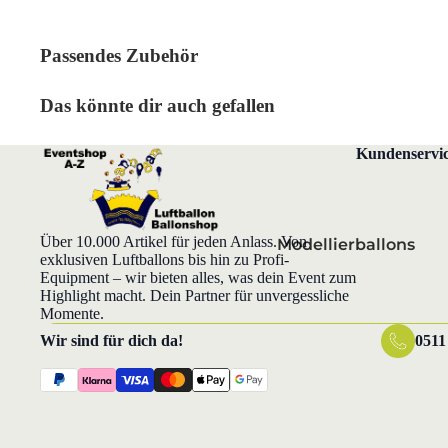
Geburtstag
Vatertag
Hochzeit
Weihnachte
Passendes Zubehör
Hochzeitstag
Das könnte dir auch gefallen
Karneval
kirchliche Feste
Kundenservi
Muttertag
Ostern
Silvester
Über 10.000 Artikel für jeden Anlass. Von
Modellierballons
exklusiven Luftballons bis hin zu Profi-
Valentinstag
Equipment – wir bieten alles, was dein Event zum
Highlight macht. Dein Partner für unvergessliche
Momente.
Grüße, Emotionen &
Wir sind für dich da!
0511
Lebensereignisse
Baby und Geburt
Danke
Gute Besserung